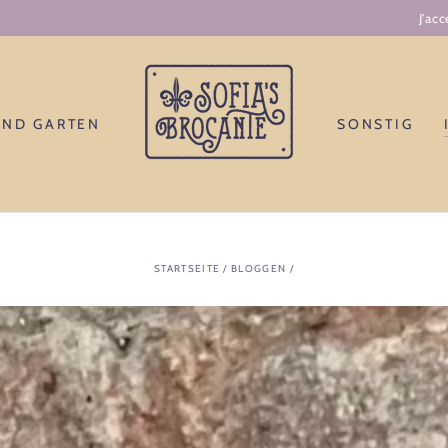
J'accepte la grande aventure d'entre moi.
UND GARTEN
SONSTIG
STARTSEITE
/
BLOGGEN
/