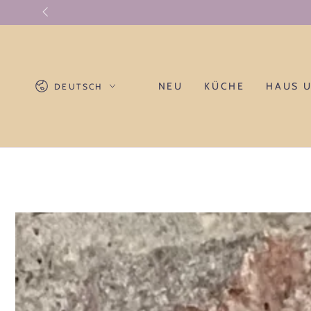
ZUM INHALT
SPRINGEN
Sprache
NEU
KÜCHE
HAUS 
DEUTSCH