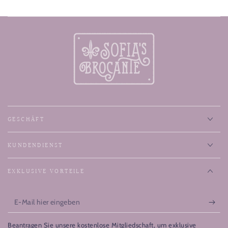
GESCHÄFT
KUNDENDIENST
EXKLUSIVE VORTEILE
E-
Mail
Beantragen Sie unsere kostenlose Mitgliedschaft, um exklusive