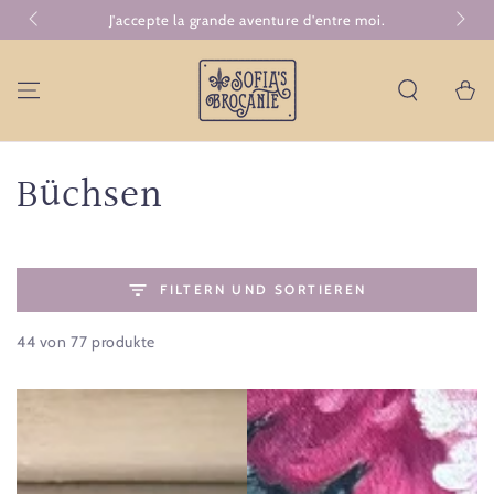
ZUM INHALT
J'accepte la grande aventure d'entre moi.
Ko
SPRINGEN
Warenko
Kollektion:
Büchsen
FILTERN UND SORTIEREN
44 von 77 produkte