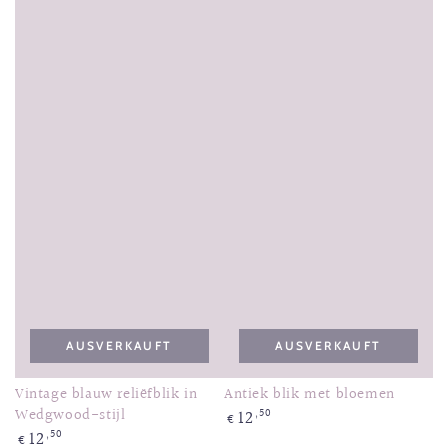
AUSVERKAUFT
AUSVERKAUFT
Vintage blauw reliëfblik in
Antiek blik met bloemen
Wedgwood-stijl
12
Regulärer
,50
€
Preis
12
Regulärer
,50
€