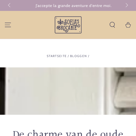
ZUM INHALT
J'accepte la grande aventure d'entre moi.
Ko
SPRINGEN
Warenko
STARTSEITE
/
BLOGGEN
/
De charme van de oude