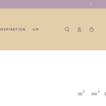
Einloggen
Warenkorb
INSPIRATION
UM
2
3