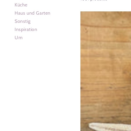
Küche
Haus und Garten
Witte
Sonstig
zeester
Inspiration
-
Um
maritiem
decoratiemateriaal