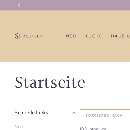
ZUM INHALT
SPRINGEN
Sprache
NEU
KÜCHE
HAUS 
DEUTSCH
Kollektion:
Startseite
Schnelle Links
SORTIEREN NACH
Neu
1051 produkte