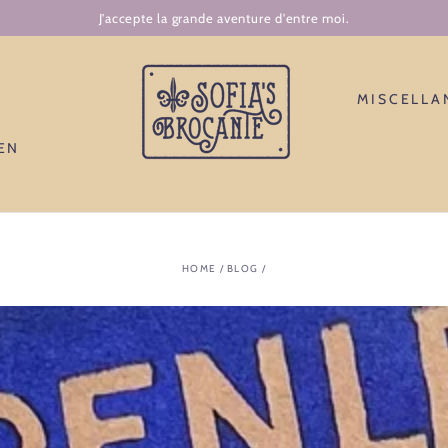
J'accepte la grande aventure d'entre moi.
N
MISCELLA
EN
HOME
/
BLOG
/