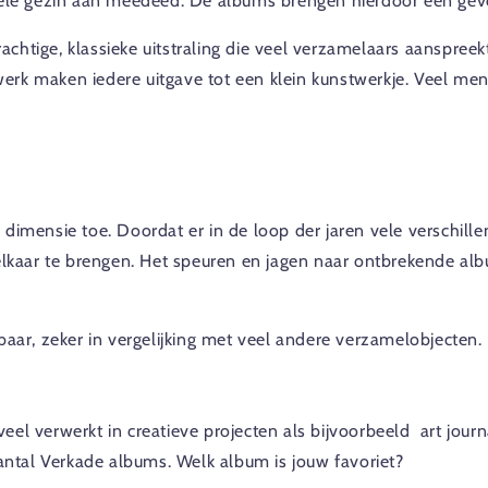
 hele gezin aan meedeed. De albums brengen hierdoor een ge
htige, klassieke uitstraling die veel verzamelaars aanspreekt.
erk maken iedere uitgave tot een klein kunstwerkje. Veel m
dimensie toe. Doordat er in de loop der jaren vele verschille
 elkaar te brengen. Het speuren en jagen naar ontbrekende a
baar, zeker in vergelijking met veel andere verzamelobjecten.
l verwerkt in creatieve projecten als bijvoorbeeld art journa
aantal Verkade albums. Welk album is jouw favoriet?