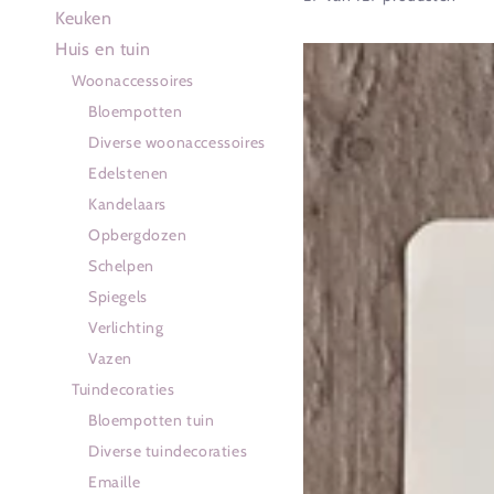
Keuken
Huis en tuin
Antieke
Woonaccessoires
illustratie
Bloempotten
dagkoekoeksbloem
Diverse woonaccessoires
Edelstenen
Kandelaars
Opbergdozen
Schelpen
Spiegels
Verlichting
Vazen
Tuindecoraties
Bloempotten tuin
Diverse tuindecoraties
Emaille