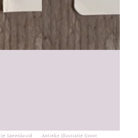
atie Speenkruid
Antieke illustratie Groot