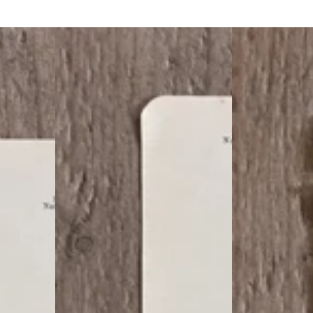
Antieke
Antieke
illustratie
illustratie
Reigersbek
Speenkruid