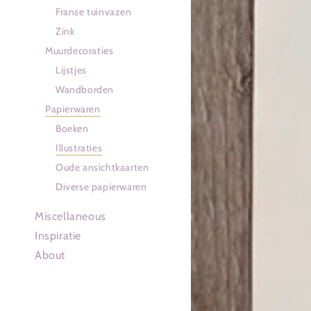
Franse tuinvazen
Zink
Muurdecoraties
Lijstjes
Wandborden
Papierwaren
Boeken
Illustraties
Oude ansichtkaarten
Diverse papierwaren
Miscellaneous
Inspiratie
About