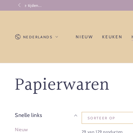
GA NAAR
CONTENT
Taal
NIEUW
KEUKEN
NEDERLANDS
Collectie:
Papierwaren
Snelle links
SORTEER OP
Nieuw
29 van 129 producten