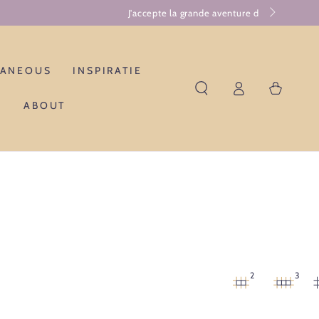
LANEOUS
INSPIRATIE
Log
Winkelwagen
in
ABOUT
2
3