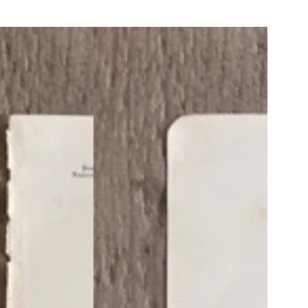
Antieke
illustratie
Groot
Kaasjeskruid