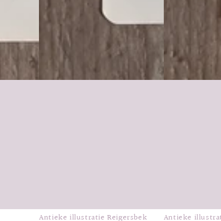
Antieke illustratie Reigersbek
Antieke illustr