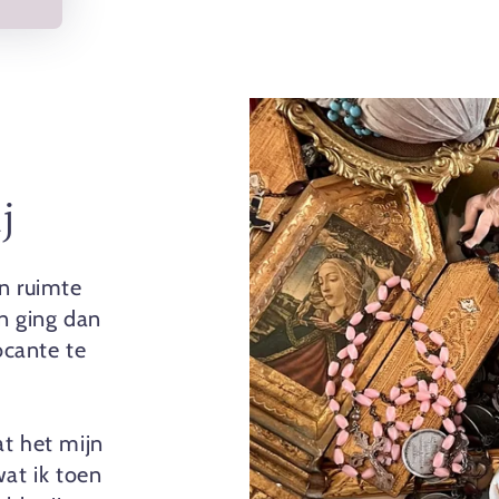
j
n ruimte
n ging dan
cante te
at het mijn
wat ik toen