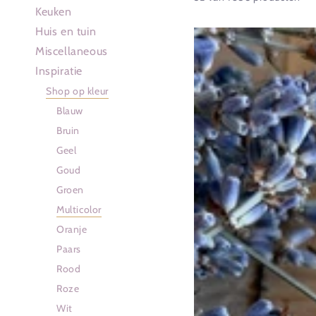
Keuken
Huis en tuin
Vintage
Miscellaneous
Frsnse
Inspiratie
tastevin
Shop op kleur
Bourgognes
Blauw
Patriarche
Bruin
-
Geel
verzilverd
Goud
wijnproefbakje
Groen
Multicolor
Oranje
Paars
Rood
Roze
Wit