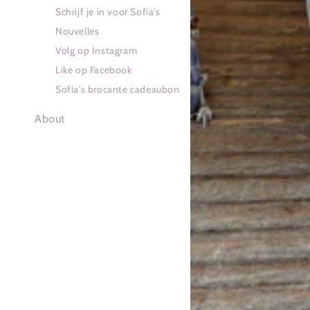
Schrijf je in voor Sofia's
Nouvelles
Volg op Instagram
Like op Facebook
Sofia's brocante cadeaubon
About