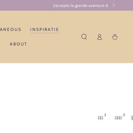
LANEOUS
INSPIRATIE
Log
Winkelwagen
in
ABOUT
2
3