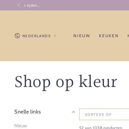
GA NAAR
CONTENT
Taal
NIEUW
KEUKEN
NEDERLANDS
Collectie:
Shop op kleur
Snelle links
SORTEER OP
Nieuw
52 van 1038 producten