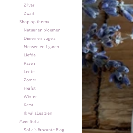
Zilver
Zwart
Shop op thema
Natuur en bloemen
Dieren en vogels
Mensen en figuren
Liefde
Pasen
Lente
Zomer
Herfst
Winter
Kerst
Ik wil alles zien
Meer Sofia
Sofia's Brocante Blog