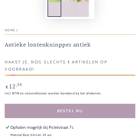
HOME
/
Antieke lontenkninpper antiek
HAAST JE, NOG SLECHTS
1
ARTIKELEN OP
VOORRAAD!
12
,50
Normale
€
prijs
Incl. BTW en verzendkosten worden berekend bij het afrekenen.
BESTEL NU
Ophalen mogelijk bij
Pickéstraat 7c
Meestal klaar binnen 24 uur