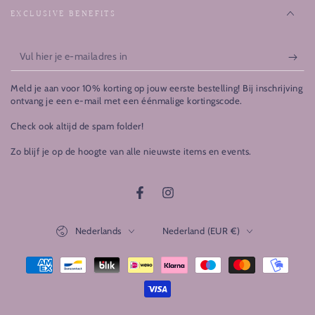
EXCLUSIVE BENEFITS
Vul
hier
Meld je aan voor 10% korting op jouw eerste bestelling! Bij inschrijving
je
ontvang je een e-mail met een éénmalige kortingscode.
e-
Check ook altijd de spam folder!
mailadres
Zo blijf je op de hoogte van alle nieuwste items en events.
in
Facebook
Instagram
Taal
Land/regio
Nederlands
Nederland (EUR €)
Betaalmethoden