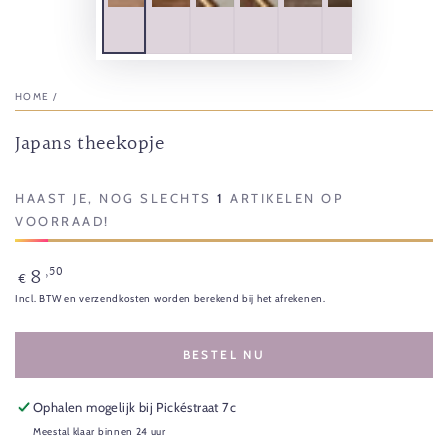
HOME
/
Japans theekopje
HAAST JE, NOG SLECHTS
1
ARTIKELEN OP
VOORRAAD!
8
,50
Normale
€
prijs
Incl. BTW en verzendkosten worden berekend bij het afrekenen.
BESTEL NU
Ophalen mogelijk bij
Pickéstraat 7c
Meestal klaar binnen 24 uur