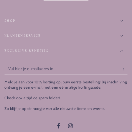
SHOP
KLANTENSERVICE
EXCLUSIVE BENEFITS
Vul
hier
Meld je aan voor 10% korting op jouw eerste bestelling! Bij inschrijving
je
ontvang je een e-mail met een éénmalige kortingscode.
e-
Check ook altijd de spam folder!
mailadres
Zo blijf je op de hoogte van alle nieuwste items en events.
in
Facebook
Instagram