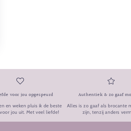
efde voor jou opgespeurd
Authentiek & zo gaaf mo
en en weken pluis ik de beste
Alles is zo gaaf als brocante 
voor jou uit. Met veel liefde!
zijn, tenzij anders ver