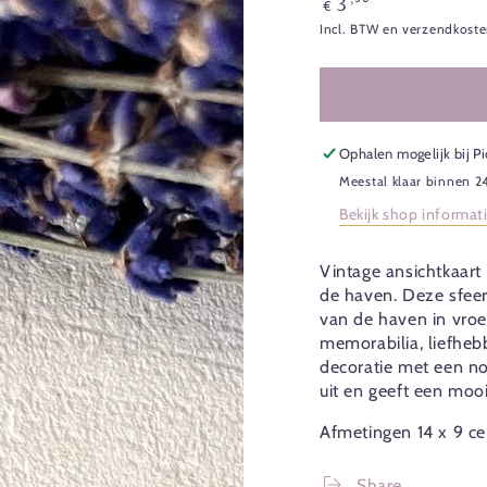
3
€
prijs
Incl. BTW en verzendkoste
Ophalen mogelijk bij
Pi
Meestal klaar binnen 2
Bekijk shop informat
Vintage ansichtkaart
de haven. Deze sfeer
van de haven in vroe
memorabilia, liefhebb
decoratie met een nos
uit en geeft een mooi
Afmetingen 14 x 9 ce
Share