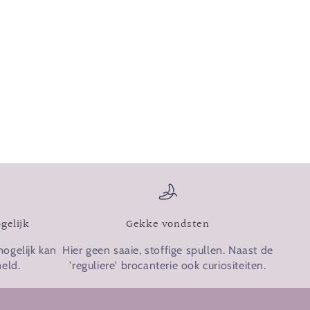
gelijk
Gekke vondsten
mogelijk kan
Hier geen saaie, stoffige spullen. Naast de
meld.
'reguliere' brocanterie ook curiositeiten.