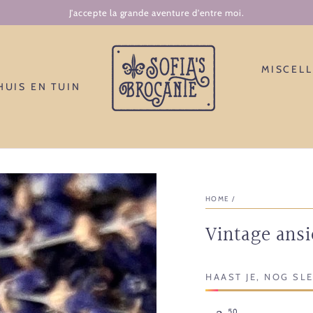
J'accepte la grande aventure d'entre moi.
MISCEL
HUIS EN TUIN
HOME
/
Vintage ans
HAAST JE, NOG SL
,50
Normale