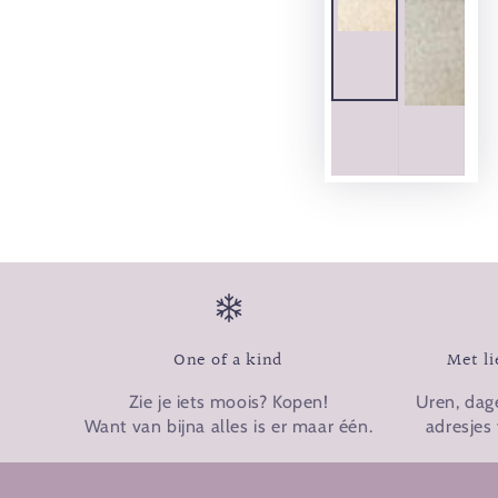
One of a kind
Met li
Zie je iets moois? Kopen!
Uren, dag
Want van bijna alles is er maar één.
adresjes 