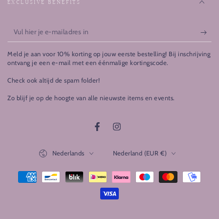
EXCLUSIVE BENEFITS
Vul
hier
Meld je aan voor 10% korting op jouw eerste bestelling! Bij inschrijving
je
ontvang je een e-mail met een éénmalige kortingscode.
e-
Check ook altijd de spam folder!
mailadres
Zo blijf je op de hoogte van alle nieuwste items en events.
in
Facebook
Instagram
Taal
Land/regio
Nederlands
Nederland (EUR €)
Betaalmethoden