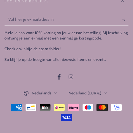
EXCLUSIVE BENEFITS
Vul
hier
Meld je aan voor 10% korting op jouw eerste bestelling! Bij inschrijving
je
ontvang je een e-mail met een éénmalige kortingscode.
e-
Check ook altijd de spam folder!
mailadres
Zo blijf je op de hoogte van alle nieuwste items en events.
in
Facebook
Instagram
Taal
Land/regio
Nederlands
Nederland (EUR €)
Betaalmethoden