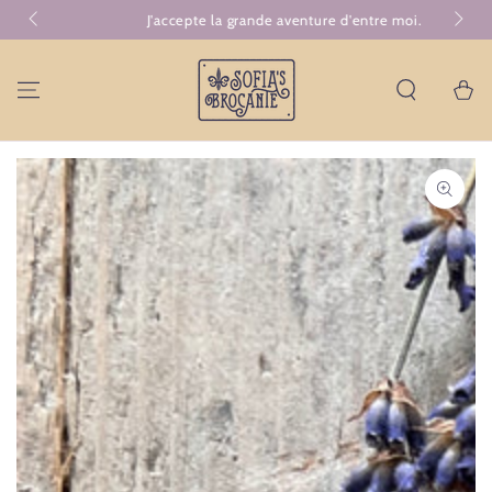
GA NAAR
J'accepte la grande aventure d'entre moi.
Comb
CONTENT
Winkelwa
GA NAAR
PRODUCTINFORMATIE