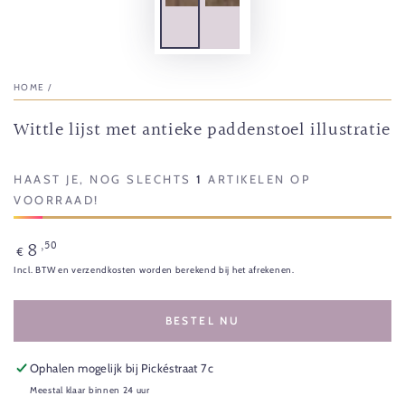
HOME
/
Wittle lijst met antieke paddenstoel illustratie
HAAST JE, NOG SLECHTS
1
ARTIKELEN OP
VOORRAAD!
8
,50
Normale
€
prijs
Incl. BTW en verzendkosten worden berekend bij het afrekenen.
BESTEL NU
Ophalen mogelijk bij
Pickéstraat 7c
Meestal klaar binnen 24 uur