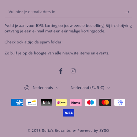
Vul
hier
Meld je aan voor 10% korting op jouw eerste bestelling! Bij inschrijving
je
ontvang je een e-mail met een éénmalige kortingscode.
e-
Check ook altijd de spam folder!
mailadres
Zo blijf je op de hoogte van alle nieuwste items en events.
in
Facebook
Instagram
Taal
Land/regio
Nederlands
Nederland (EUR €)
Betaalmethoden
© 2026 Sofia's Brocante,
🔥 Powered by SYSO