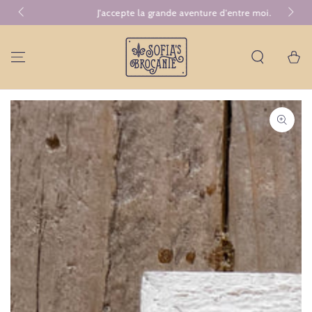
GA NAAR
J'accepte la grande aventure d'entre moi.
Comb
CONTENT
Winkelwa
GA NAAR
PRODUCTINFORMATIE